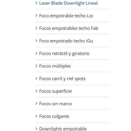
Laser Blade Downlight Lineal
10W empotrado foco lineal
5x2W rectangular downlight
Foco empotrable techo Lio
WFLA05
Focos empotrables techo Fab
Foco empotrado techo iGu
Focos retráctil y giratorio
Focos múltiples
Focos carril y riel spots
Focos superficie
Focos sin marco
Focos colgante
Downlights empotrable