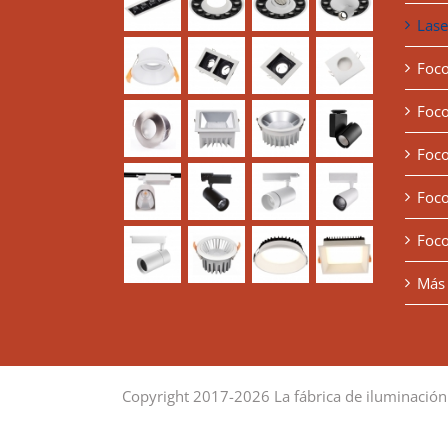
Lase
Foco
Foco
Foco
Foco
Foco
Más 
Copyright 2017-2026 La fábrica de iluminación