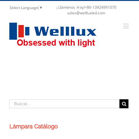
¡ Llámenos Ｈoy!+86-13924991070
Select Language
▼
sales@wellluxled.com
Focos múltiples
Lámpara Catálogo